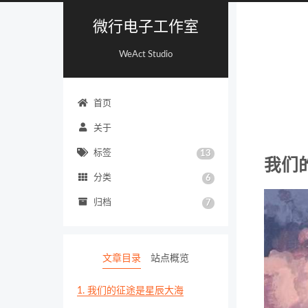
微行电子工作室
WeAct Studio
首页
关于
标签
13
我们
分类
6
归档
7
文章目录
站点概览
1.
我们的征途是星辰大海